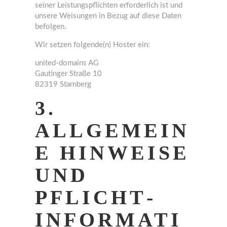
seiner Leistungspflichten erforderlich ist und
unsere Weisungen in Bezug auf diese Daten
befolgen.
Wir setzen folgende(n) Hoster ein:
united-domains AG
Gautinger Straße 10
82319 Starnberg
3.
ALLGEMEIN
E HINWEISE
UND
PFLICHT­
INFORMATI