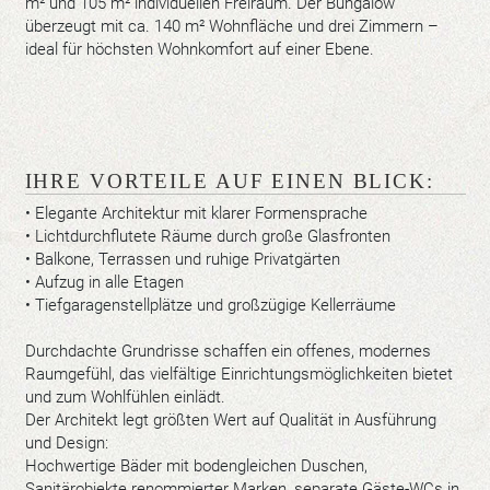
m² und 105 m² individuellen Freiraum. Der Bungalow
überzeugt mit ca. 140 m² Wohnfläche und drei Zimmern –
ideal für höchsten Wohnkomfort auf einer Ebene.
IHRE VORTEILE AUF EINEN BLICK:
• Elegante Architektur mit klarer Formensprache
• Lichtdurchflutete Räume durch große Glasfronten
• Balkone, Terrassen und ruhige Privatgärten
• Aufzug in alle Etagen
• Tiefgaragenstellplätze und großzügige Kellerräume
Durchdachte Grundrisse schaffen ein offenes, modernes
Raumgefühl, das vielfältige Einrichtungsmöglichkeiten bietet
und zum Wohlfühlen einlädt.
Der Architekt legt größten Wert auf Qualität in Ausführung
und Design:
Hochwertige Bäder mit bodengleichen Duschen,
Sanitärobjekte renommierter Marken, separate Gäste-WCs in